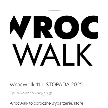
z
k
a
D
1
9
8
2
WrocWalk 11 LISTOPADA 2025
Opublikowano
2025-10-31
p
r
WrocWalk to coroczne wydarzenie, które
z