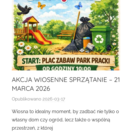
1
9
8
2
AKCJA WIOSENNE SPRZĄTANIE – 21
MARCA 2026
Opublikowano
2026-03-17
p
r
Wiosna to idealny moment, by zadbać nie tylko o
z
własny dom czy ogród, lecz także o wspólną
e
przestrzeń, z której
z