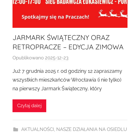
JARMARK ŚWIĄTECZNY ORAZ
RETROPRACZE – EDYCJA ZIMOWA
Opublikowano
2025-12-23
p
r
Już 7 grudnia 2025 r. od godziny 12 zapraszamy
z
wszystkich mieszkańców Wrocławia (i nie tylko)
e
na pierwszy Jarmark Świąteczny, który
z
A
Czytaj dalej
g
n
i
AKTUALNOŚCI
,
NASZE DZIAŁANIA NA OSIEDLU
e
s