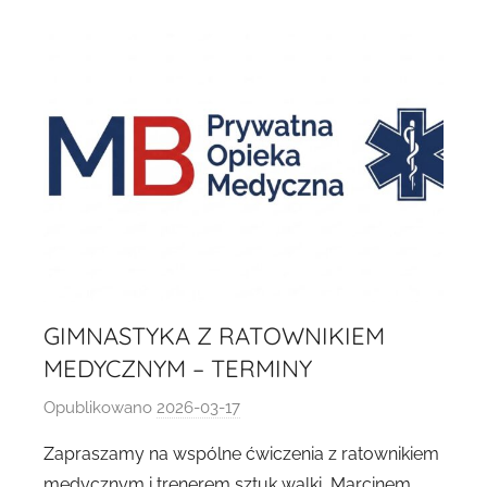
k
a
D
1
9
8
2
GIMNASTYKA Z RATOWNIKIEM
MEDYCZNYM – TERMINY
Opublikowano
2026-03-17
p
r
Zapraszamy na wspólne ćwiczenia z ratownikiem
z
medycznym i trenerem sztuk walki, Marcinem