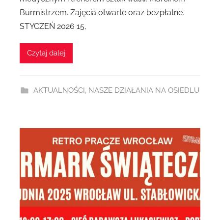
e
Burmistrzem. Zajęcia otwarte oraz bezpłatne.
z
STYCZEŃ 2026 15,
A
g
Czytaj dalej
n
i
e
AKTUALNOŚCI
,
NASZE DZIAŁANIA NA OSIEDLU
s
z
k
a
D
1
9
8
2