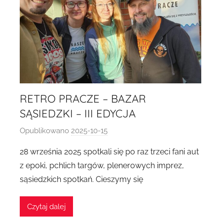
8
2
RETRO PRACZE – BAZAR
SĄSIEDZKI – III EDYCJA
Opublikowano
2025-10-15
p
r
28 września 2025 spotkali się po raz trzeci fani aut
z
z epoki, pchlich targów, plenerowych imprez,
e
sąsiedzkich spotkań. Cieszymy się
z
A
Czytaj dalej
g
n