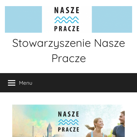
Przejdź
do
treści
Stowarzyszenie Nasze
Pracze
informacje
lokalne
Menu