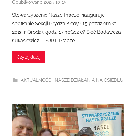
Opublikowano
2025-10-15
p
r
Stowarzyszenie Nasze Pracze inauguruje
z
spotkanie Sekcji Brydża!Kiedy? 15 października
e
2025 r. (środa), godz. 17:30Gdzie? Sieć Badawcza
z
Łukasiewicz – PORT, Pracze
A
g
Czytaj dalej
n
i
e
AKTUALNOŚCI
,
NASZE DZIAŁANIA NA OSIEDLU
s
z
k
a
D
1
9