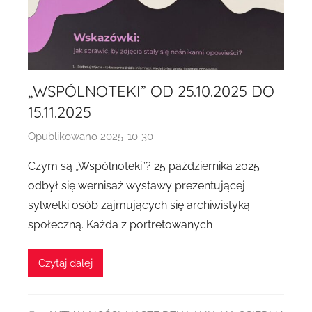
„WSPÓLNOTEKI” OD 25.10.2025 DO
15.11.2025
Opublikowano
2025-10-30
p
r
Czym są „Wspólnoteki”? 25 października 2025
z
odbył się wernisaż wystawy prezentującej
e
sylwetki osób zajmujących się archiwistyką
z
społeczną. Każda z portretowanych
A
g
Czytaj dalej
n
i
e