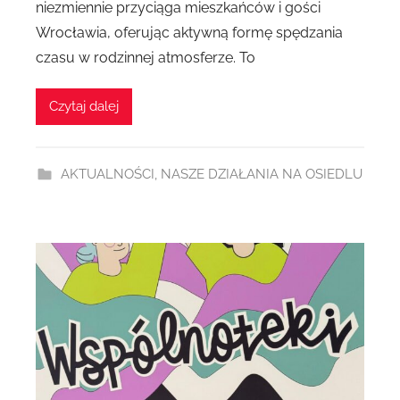
niezmiennie przyciąga mieszkańców i gości
e
Wrocławia, oferując aktywną formę spędzania
z
czasu w rodzinnej atmosferze. To
A
g
Czytaj dalej
n
i
e
AKTUALNOŚCI
,
NASZE DZIAŁANIA NA OSIEDLU
s
z
k
a
D
1
9
8
2