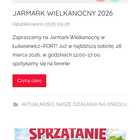
JARMARK WIELKANOCNY 2026
Opublikowano
2026-03-26
p
r
Zapraszamy na Jarmark Wielkanocny w
z
Łukasiewicz–PORT! Już w najbliższą sobotę, 28
e
marca 2026, w godzinach 12:00–17:00,
z
spotykamy się na terenie
A
g
Czytaj dalej
n
i
e
AKTUALNOŚCI
,
NASZE DZIAŁANIA NA OSIEDLU
s
z
k
a
D