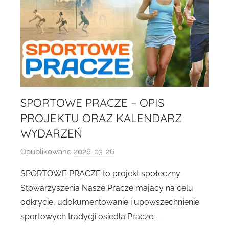
SPORTOWE PRACZE – OPIS
PROJEKTU ORAZ KALENDARZ
WYDARZEŃ
Opublikowano
2026-03-26
p
r
SPORTOWE PRACZE to projekt społeczny
z
Stowarzyszenia Nasze Pracze mający na celu
e
odkrycie, udokumentowanie i upowszechnienie
z
sportowych tradycji osiedla Pracze –
A